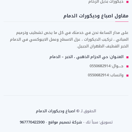
ديكورات بديل الرخام
مقاول اصباغ وديكورات الدمام
على مدار الساعة نحن في خدمتك في كل ما يخص تشطيب وترميم
المباني ، تركيب الديكورات ، عزل الاسطح وعمل الايبوكسي في الدمام
الخبر القطيف الظهران الجبيل.
العنــوان: حي الحزام الذهبي ، الخبر – الدمام
جـــــوال: 0550682914
واتساب: 0550682914
الحقوق لـ ©
اصباغ وديكورات الدمام
تسويق: سبأ تك -
شركة تصميم مواقع
-
967770422300