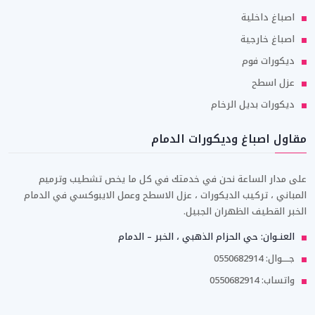
اصباغ داخلية
اصباغ خارجية
ديكورات فوم
عزل اسطح
ديكورات بديل الرخام
مقاول اصباغ وديكورات الدمام
على مدار الساعة نحن في خدمتك في كل ما يخص تشطيب وترميم
المباني ، تركيب الديكورات ، عزل الاسطح وعمل الايبوكسي في الدمام
الخبر القطيف الظهران الجبيل.
العنــوان: حي الحزام الذهبي ، الخبر – الدمام
جـــــوال: 0550682914
واتساب: 0550682914