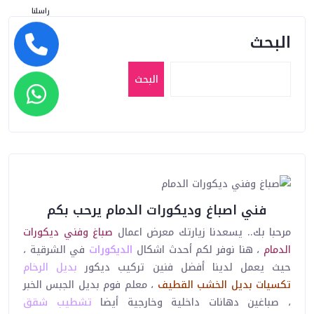
راسلنا
البحث
البحث
فني اصباغ وديكورات الدمام يرحب بكم
مرحبا بك.. يسعدنا زيارتك معرض اعمال
صباغ وفني ديكورات
الدمام
، هنا نوفر لكم أحدث اشكال
الديكورات
في الشرقية ،
حيث يعمل لدينا أفضل فنين تركيب ديكور
بديل الرخام
تكسيات
بديل الخشب
القطيف
، معلم فوم بديل الجبس الخبر
، صباغين دهانات داخلية وخارجية أيضا
تشطيب شقق