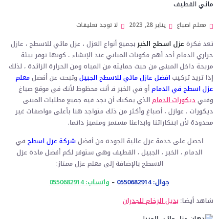
معلم اصباغ
يناير 28, 2023
لا توجد تعليقات
تعد فكرة
عزل اسطح الخبر
بجميع أنواع العزل ، عزل مائي للاسطح ، عازل
حراري الدمام أحد أهم مكونات المباني عند الإنشاء ، كونها توفر بيئة
مريحة داخل المبنى من حيث حمايته من المياه ومن الحرارة الزائدة ، لذلك
إذا تريد تركيب
افضل عازل مائي للاسطح الجبيل
وتبحث عن أفضل
معلم
عزل اسطح في الدمام
أو في الخبر فـ أنت محظوظ لأنك في موقع صباغ
وفني
ديكورات الدمام
الذي يمكنك أن تجد فيه جميع مطلبات المبنى
ديكورات ، عوازل ، أصباغ وأكثر من ذلك متواجد هنا بأعلى مواصفات غير
محدودة لأن ابتكاراتنا وابداعنا مستمر ومتميز دائما.
احصل على خدمة عزل عالية الجودة من أفضل
شركة عزل اسطح
في
الدمام ، الخبر ، الجبيل ، القطيف وهي ستوفر لكم أفضل مادة عزل
الاسطح بالإضافة إلى معلم عزل ممتاز:
جوال: 0550682914
–
واتساب: 0550682914
شاهد أيضا:
بديل الرخام للجدران