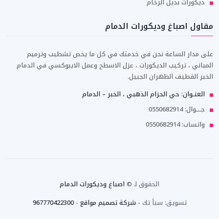
ديكورات بديل الرخام
مقاول اصباغ وديكورات الدمام
على مدار الساعة نحن في خدمتك في كل ما يخص تشطيب وترميم
المباني ، تركيب الديكورات ، عزل الاسطح وعمل الايبوكسي في الدمام
الخبر القطيف الظهران الجبيل.
العنــوان: حي الحزام الذهبي ، الخبر – الدمام
جـــــوال: 0550682914
واتساب: 0550682914
الحقوق لـ ©
اصباغ وديكورات الدمام
تسويق: سبأ تك -
شركة تصميم مواقع
-
967770422300