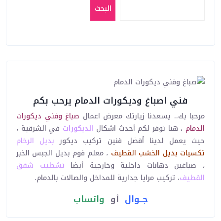
البحث
فني اصباغ وديكورات الدمام يرحب بكم
مرحبا بك.. يسعدنا زيارتك معرض اعمال
صباغ وفني ديكورات
الدمام
، هنا نوفر لكم أحدث اشكال
الديكورات
في الشرقية ،
حيث يعمل لدينا أفضل فنين تركيب ديكور
بديل الرخام
تكسيات
بديل الخشب
القطيف
، معلم فوم بديل الجبس الخبر
، صباغين دهانات داخلية وخارجية أيضا
تشطيب شقق
القطيف
، تركيب مرايا جدارية للمداخل والصالات بالدمام.
جــوال
أو
واتساب