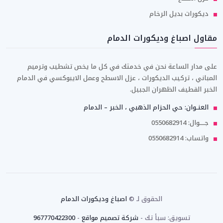
ديكورات بديل الرخام
مقاول اصباغ وديكورات الدمام
على مدار الساعة نحن في خدمتك في كل ما يخص تشطيب وترميم
المباني ، تركيب الديكورات ، عزل الاسطح وعمل الايبوكسي في الدمام
الخبر القطيف الظهران الجبيل.
العنــوان: حي الحزام الذهبي ، الخبر – الدمام
جـــــوال: 0550682914
واتساب: 0550682914
الحقوق لـ ©
اصباغ وديكورات الدمام
تسويق: سبأ تك -
شركة تصميم مواقع
-
967770422300